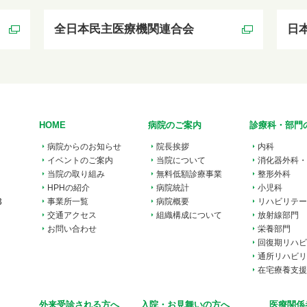
全日本民主医療機関連合会
日
HOME
病院のご案内
診療科・部門
病院からのお知らせ
院長挨拶
内科
イベントのご案内
当院について
消化器外科・
当院の取り組み
無料低額診療事業
整形外科
HPHの紹介
病院統計
小児科
3
事業所一覧
病院概要
リハビリテー
交通アクセス
組織構成について
放射線部門
お問い合わせ
栄養部門
回復期リハビ
通所リハビリ
在宅療養支援
外来受診される方へ
入院・お見舞いの方へ
医療関係