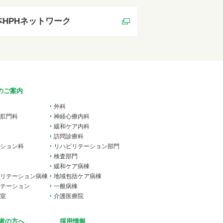
本HPHネットワーク
のご案内
外科
肛門科
神経心療内科
緩和ケア内科
訪問診療科
ション科
リハビリテーション部門
検査部門
緩和ケア病棟
リテーション病棟
地域包括ケア病棟
テーション
一般病棟
室
介護医療院
者の方へ
採用情報