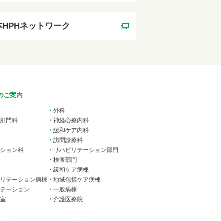
本HPHネットワーク
のご案内
外科
肛門科
神経心療内科
緩和ケア内科
訪問診療科
ション科
リハビリテーション部門
検査部門
緩和ケア病棟
リテーション病棟
地域包括ケア病棟
テーション
一般病棟
室
介護医療院