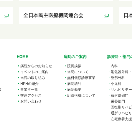
全日本民主医療機関連合会
日
HOME
病院のご案内
診療科・部門
病院からのお知らせ
院長挨拶
内科
イベントのご案内
当院について
消化器外科・
当院の取り組み
無料低額診療事業
整形外科
HPHの紹介
病院統計
小児科
3
事業所一覧
病院概要
リハビリテー
交通アクセス
組織構成について
放射線部門
お問い合わせ
栄養部門
回復期リハビ
通所リハビリ
在宅療養支援