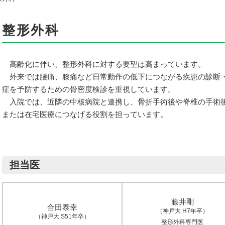
整形外科
高齢化に伴い、整形外科に対する要望は高まっています。
外来では腰痛、膝痛など日常動作の低下につながる疾患の診断
症を予防するための骨密度検診を重視しています。
入院では、近隣の中核病院と連携し、骨折手術後や脊椎の手術
または在宅医療につなげる役割を担っています。
担当医
藤井剛
合田泰幸
（神戸大 H7年卒）
（神戸大 S51年卒）
整形外科専門医