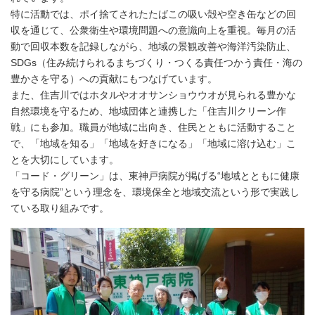
特に活動では、ポイ捨てされたたばこの吸い殻や空き缶などの回
収を通じて、公衆衛生や環境問題への意識向上を重視。毎月の活
動で回収本数を記録しながら、地域の景観改善や海洋汚染防止、
SDGs（住み続けられるまちづくり・つくる責任つかう責任・海の
豊かさを守る）への貢献にもつなげています。
また、住吉川ではホタルやオオサンショウウオが見られる豊かな
自然環境を守るため、地域団体と連携した「住吉川クリーン作
戦」にも参加。職員が地域に出向き、住民とともに活動すること
で、「地域を知る」「地域を好きになる」「地域に溶け込む」こ
とを大切にしています。
「コード・グリーン」は、東神戸病院が掲げる“地域とともに健康
を守る病院”という理念を、環境保全と地域交流という形で実践し
ている取り組みです。