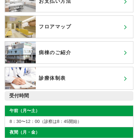
お⽀払い⽅法
フロアマップ
病棟のご紹介
診療体制表
受付時間
午前（月〜土）
8：30〜12：00（診察は8：45開始）
夜間（月・金）