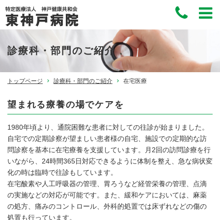
診療科・部門のご紹介
トップページ
診療科・部門のご紹介
在宅医療
望まれる療養の場でケアを
1980年頃より、通院困難な患者に対しての往診が始まりました。
自宅での定期診察が望ましい患者様の自宅、施設での定期的な訪
問診察を基本に在宅療養を支援しています。月2回の訪問診療を行
いながら、24時間365日対応できるように体制を整え、急な病状変
化の時は臨時で往診もしています。
在宅酸素や人工呼吸器の管理、胃ろうなど経管栄養の管理、点滴
の実施などの対応が可能です。また、緩和ケアにおいては、麻薬
の処方、痛みのコントロール、外科的処置では床ずれなどの傷の
処置も行っています。