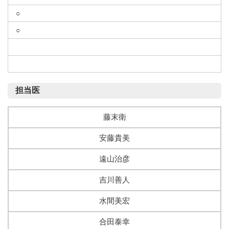
○
○
担当医
藤末衛
安藤貴美
遠山治彦
吉川善人
水間美宏
合田泰幸