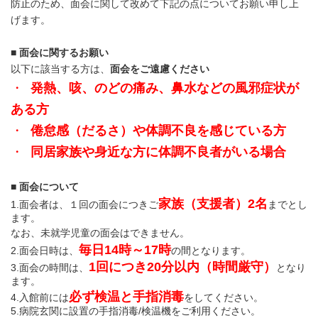
防止のため、面会に関して改めて下記の点についてお願い申し上
げます。
■
面会に関するお願い
以下に該当する方は、
面会をご遠慮ください
・
発熱、咳、のどの痛み、鼻水などの風邪症状が
ある方
・
倦怠感（だるさ）や体調不良を感じている方
・
同居家族や身近な方に体調不良者がいる場合
■
面会について
家族（支援者）2名
1.面会者は、１回の面会につきご
までとし
ます。
なお、未就学児童の面会はできません。
毎日14時～17時
2.面会日時は、
の間となります。
1回につき20分以内（時間厳守）
3.面会の時間は、
となり
ます。
必ず検温と手指消毒
4.入館前には
をしてください。
5.病院玄関に設置の手指消毒/検温機をご利用ください。