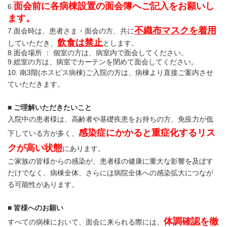
面会前に各病棟設置の面会簿へご記入をお願いし
6.
ます。
不織布マスクを着用
7.面会時は、患者さま・面会の方、共に
飲食は禁止
していただき、
とします。
8.面会場所 ： 個室の方は、病室内で面会してください。
9.総室の方は、病室でカーテンを閉めて面会してください。
10. 南3階(ホスピス病棟)ご入院の方は、病棟より直接ご案内させ
ていただきます。
■
ご理解いただきたいこと
入院中の患者様は、高齢者や基礎疾患をお持ちの方、免疫力が低
感染症にかかると重症化するリス
下している方が多く、
クが高い状態
にあります。
ご家族の皆様からの感染が、患者様の健康に重大な影響を及ぼす
だけでなく、病棟全体、さらには病院全体への感染拡大につなが
る可能性があります。
■
皆様へのお願い
体調確認を徹
すべての病棟において、面会に来られる際には、