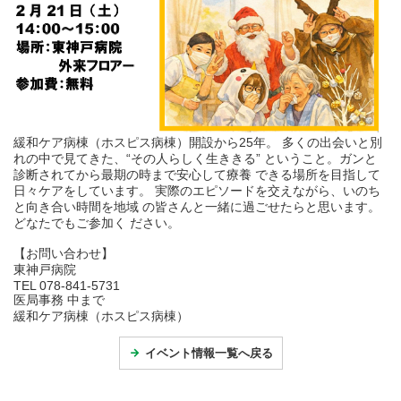
緩和ケア病棟（ホスピス病棟）開設から25年。 多くの出会いと別
れの中で見てきた、“その人らしく生ききる” ということ。ガンと
診断されてから最期の時まで安心して療養 できる場所を目指して
日々ケアをしています。 実際のエピソードを交えながら、いのち
と向き合い時間を地域 の皆さんと一緒に過ごせたらと思います。
どなたでもご参加く ださい。
【お問い合わせ】
東神戸病院
TEL 078-841-5731
医局事務 中まで
緩和ケア病棟（ホスピス病棟）
イベント情報一覧へ戻る